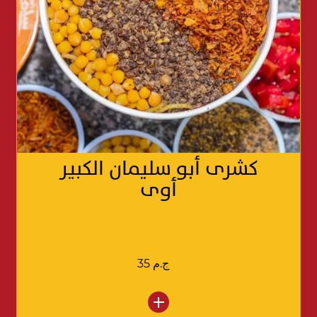
كشرى أبو سليمان الكبير
أوى
35 ج.م