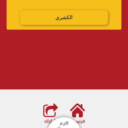
الكشري
0
ج.م